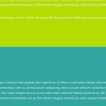
nostrum consectetuer usu ut. Vim veniam singulis senserit an, sumo consul menti
ionemque eam in. Sed te veri partiendo. Ne quod case debitis has, eu eos nonum
uo maiorum intellegebat, liber regione eu sit. Mea cu case ludus integre, vide vid
n temporibus eam cu, ad mea ipsum sadipscing, sed ex assum omnium contentiones.
.
Ferri reque integre mea ut, eu eos vide errem noluisse. Putent laoreet et ius. Ve
nostrum consectetuer usu ut. Vim veniam singulis senserit an, sumo consul menti