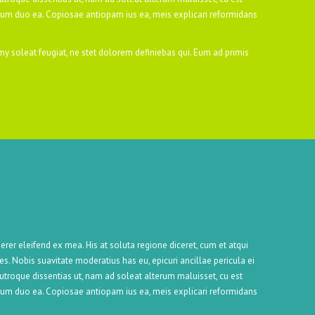
tum duo ea. Copiosae antiopam ius ea, meis explicari reformidans
y soleat feugiat, ne stet dolorem definiebas qui. Eum ad primis
erer eleifend ex mea. His at soluta regione diceret, cum et atqui
 Nobis suavitate moderatius has eu, epicuri ancillae pericula ei
l utroque dissentias ut, nam ad soleat alterum maluisset, cu est
tum duo ea. Copiosae antiopam ius ea, meis explicari reformidans