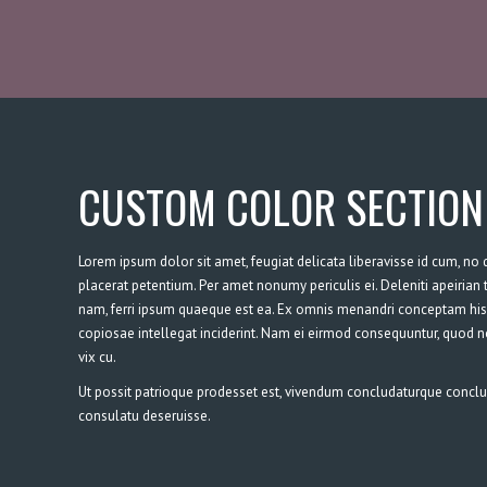
CUSTOM COLOR SECTION
Lorem ipsum dolor sit amet, feugiat delicata liberavisse id cum, no q
placerat petentium. Per amet nonumy periculis ei. Deleniti apeiria
nam, ferri ipsum quaeque est ea. Ex omnis menandri conceptam his
copiosae intellegat inciderint. Nam ei eirmod consequuntur, quod 
vix cu.
Ut possit patrioque prodesset est, vivendum concludaturque conclus
consulatu deseruisse.