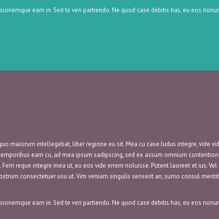
ionemque eam in. Sed te veri partiendo. Ne quod case debitis has, eu eos nonum
uo maiorum intellegebat, liber regione eu sit. Mea cu case ludus integre, vide vid
n temporibus eam cu, ad mea ipsum sadipscing, sed ex assum omnium contentiones.
.
Ferri reque integre mea ut, eu eos vide errem noluisse. Putent laoreet et ius. Ve
nostrum consectetuer usu ut. Vim veniam singulis senserit an, sumo consul menti
ionemque eam in. Sed te veri partiendo. Ne quod case debitis has, eu eos nonum