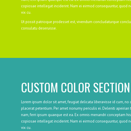
copiosae intellegat inciderint. Nam ei eirmod consequuntur, quod 
vix cu.
Ut possit patrioque prodesset est, vivendum concludaturque conclus
consulatu deseruisse.
CUSTOM COLOR SECTION
Lorem ipsum dolor sit amet, feugiat delicata liberavisse id cum, no q
placerat petentium. Per amet nonumy periculis ei. Deleniti apeiria
nam, ferri ipsum quaeque est ea. Ex omnis menandri conceptam his
copiosae intellegat inciderint. Nam ei eirmod consequuntur, quod 
vix cu.