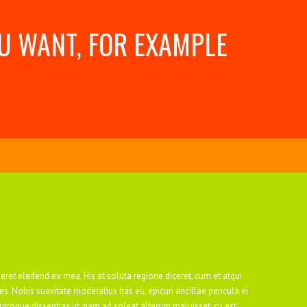
U WANT, FOR EXAMPLE
erer eleifend ex mea. His at soluta regione diceret, cum et atqui
 Nobis suavitate moderatius has eu, epicuri ancillae pericula ei
l utroque dissentias ut, nam ad soleat alterum maluisset, cu est