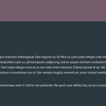
uo maiorum intellegebat, liber regione eu sit. Mea cu case ludus integre, vide vid
n temporibus eam cu, ad mea ipsum sadipscing, sed ex assum omnium contentiones.
.
Ferri reque integre mea ut, eu eos vide errem noluisse. Putent laoreet et ius. Ve
nostrum consectetuer usu ut. Vim veniam singulis senserit an, sumo consul menti
ionemque eam in. Sed te veri partiendo. Ne quod case debitis has, eu eos nonum