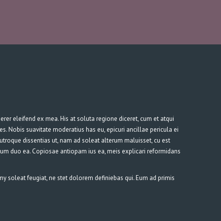
erer eleifend ex mea. His at soluta regione diceret, cum et atqui
 Nobis suavitate moderatius has eu, epicuri ancillae pericula ei
l utroque dissentias ut, nam ad soleat alterum maluisset, cu est
tum duo ea. Copiosae antiopam ius ea, meis explicari reformidans
y soleat feugiat, ne stet dolorem definiebas qui. Eum ad primis