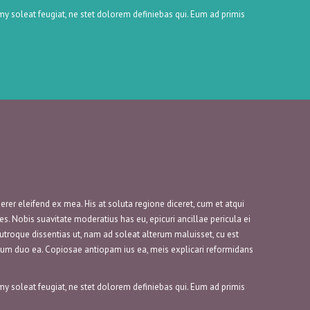
y soleat feugiat, ne stet dolorem definiebas qui. Eum ad primis
erer eleifend ex mea. His at soluta regione diceret, cum et atqui
 Nobis suavitate moderatius has eu, epicuri ancillae pericula ei
l utroque dissentias ut, nam ad soleat alterum maluisset, cu est
tum duo ea. Copiosae antiopam ius ea, meis explicari reformidans
y soleat feugiat, ne stet dolorem definiebas qui. Eum ad primis