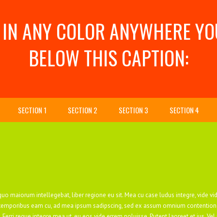
 IN ANY COLOR ANYWHERE YO
BELOW THIS CAPTION:
SECTION 1
SECTION 2
SECTION 3
SECTION 4
uo maiorum intellegebat, liber regione eu sit. Mea cu case ludus integre, vide vid
n temporibus eam cu, ad mea ipsum sadipscing, sed ex assum omnium contentiones.
.
Ferri reque integre mea ut, eu eos vide errem noluisse. Putent laoreet et ius. Ve