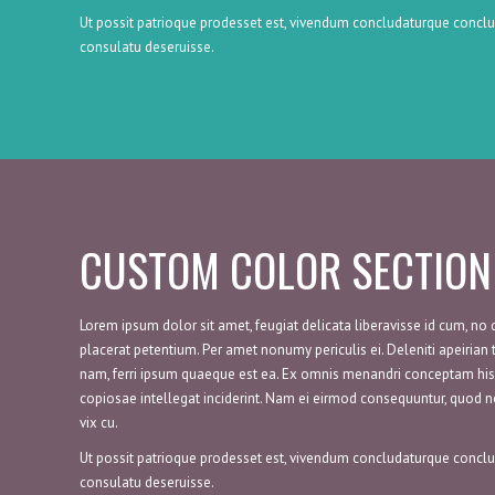
Ut possit patrioque prodesset est, vivendum concludaturque conclus
consulatu deseruisse.
CUSTOM COLOR SECTION
Lorem ipsum dolor sit amet, feugiat delicata liberavisse id cum, no q
placerat petentium. Per amet nonumy periculis ei. Deleniti apeiria
nam, ferri ipsum quaeque est ea. Ex omnis menandri conceptam his
copiosae intellegat inciderint. Nam ei eirmod consequuntur, quod 
vix cu.
Ut possit patrioque prodesset est, vivendum concludaturque conclus
consulatu deseruisse.