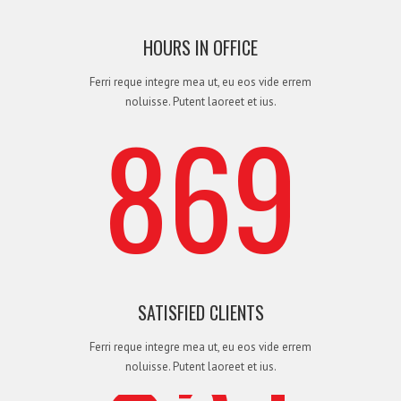
4
3
1
1
3
4
HOURS IN OFFICE
Ferri reque integre mea ut, eu eos vide errem
noluisse. Putent laoreet et ius.
869
5
4
2
2
4
5
6
5
3
3
5
6
SATISFIED CLIENTS
Ferri reque integre mea ut, eu eos vide errem
noluisse. Putent laoreet et ius.