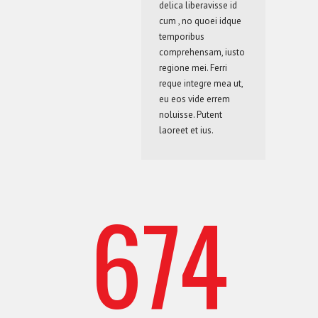
1
0
0
delica liberavisse id
1
cum , no quoei idque
temporibus
comprehensam, iusto
regione mei. Ferri
reque integre mea ut,
eu eos vide errem
2
1
1
2
noluisse. Putent
laoreet et ius.
674
3
2
0
0
2
3