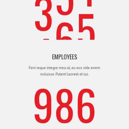
7
6
4
4
6
7
8
7
5
EMPLOYEES
Ferri reque integre mea ut, eu eos vide errem
noluisse. Putent laoreet et ius.
9
8
6