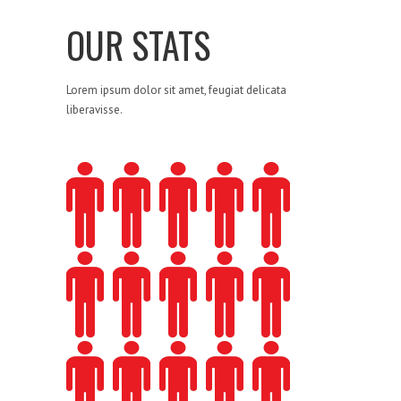
2
OUR STATS
3
Lorem ipsum dolor sit amet, feugiat delicata
liberavisse.
4
5
0
0