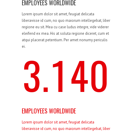
4
EMPLOYEES WORLDWIDE
2
0
3
Lorem ipsum dolor sit amet, feugiat delicata
5
liberavisse id cum, no quo maiorum intellegebat, liber
regione eu sit. Mea cu case ludus integre, vide viderer
eleifend ex mea. His at soluta regione diceret, cum et
atqui placerat petentium. Per amet nonumy periculis
ei.
3
.
1
4
0
6
7
0
EMPLOYEES WORLDWIDE
Lorem ipsum dolor sit amet, feugiat delicata
liberavisse id cum, no quo maiorum intellegebat, liber