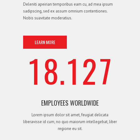
Deleniti apeirian temporibus eam cu, ad mea ipsum
0
7
0
1
6
sadipscing, sed ex assum omnium contentiones.
Nobis suavitate moderatius.
LEARN MORE
1
8
.
1
2
7
EMPLOYEES WORLDWIDE
Lorem ipsum dolor sit amet, feugiat delicata
liberavisse id cum, no quo maiorum intellegebat, liber
regione eu sit.